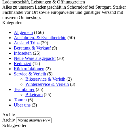
Ladengeschäft, Leistungen & Öffnungszeiten
Alles zu unserem Ladengeschäft in Schorndorf bei Stuttgart. Starker
Fachhandel vor Ort sowie europaweiter und günstiger Versand mit
unserem Onlineshop.
Kategorien
Allgemein
(166)
Ausfahrten- & Eventberichte
(50)
Ausland Trips
(29)
Beratung & Verkauf
(9)
Infoseiten
(25)
Neue Ware ausgepackt
(30)
Reduziert
(12)
Rückrufaktionen
(2)
Service & Verleih
(5)
Bikeservice & Verleih
(2)
Winterservice & Verleih
(3)
Teamfahrer
(25)
Biketeam
(25)
Touren
(6)
Über uns
(3)
Archiv
Archiv
Schlagwörter