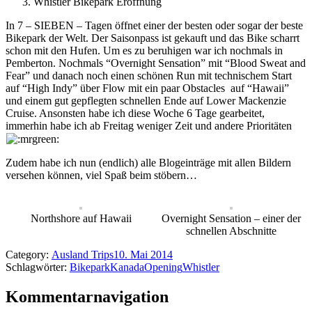
Whistler Bikepark Eröffnung
In 7 – SIEBEN – Tagen öffnet einer der besten oder sogar der beste
Bikepark der Welt. Der Saisonpass ist gekauft und das Bike scharrt
schon mit den Hufen. Um es zu beruhigen war ich nochmals in
Pemberton. Nochmals “Overnight Sensation” mit “Blood Sweat and
Fear” und danach noch einen schönen Run mit technischem Start
auf “High Indy” über Flow mit ein paar Obstacles auf “Hawaii”
und einem gut gepflegten schnellen Ende auf Lower Mackenzie
Cruise. Ansonsten habe ich diese Woche 6 Tage gearbeitet,
immerhin habe ich ab Freitag weniger Zeit und andere Prioritäten
Zudem habe ich nun (endlich) alle Blogeinträge mit allen Bildern
versehen können, viel Spaß beim stöbern…
Northshore auf Hawaii
Overnight Sensation – einer der
schnellen Abschnitte
Category:
Ausland Trips
10. Mai 2014
Schlagwörter:
Bikepark
Kanada
Opening
Whistler
Kommentarnavigation