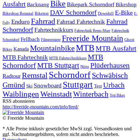
Bike
Ausfahrt
Bikepark Schorndorf
Backnang
Bikeshop
DAV Schorndorf
E-Bike
Bikeshop Remstal
Biketest
Downhill
E-
Fahrrad
Fahrrad
Enduro
Fahrrad Fahrtechnik
Fully
Schorndorf
Fahrtechnikkurs
Fahrtechnik Rems-Murr
Fahrtechnik
Freeride Mountain
Fellbach
Ghost
Schorndorf
Filmpremiere
MTB
Mountainbike
MTB Ausfahrt
Kanada
Bikes
MTB
MTB Fahrtechnik
MTB Fahrtechnikkurs
Schorndorf
MTB Stuttgart
Plüderhausen
Nitro
Schorndorf
Remstal
Schwäbisch
Radtour
Stuttgart
Gmünd
Urbach
Snowboard
Ski
Test
Waiblingen
Weinstadt
Winterbach
Yeti Bikes
RSS abonnieren
http://freeride-mountain.com/info/feed/
© Freeride Mountain
* Alle Preise inklusiv gesetzlicher MwSt zzgl. Versandkosten und
ggf. Nachnahmegebühren, sofern nicht anders beschrieben.
Datenschutz