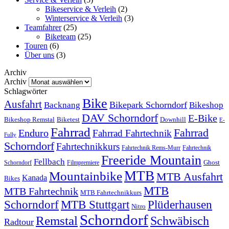
Bikeservice & Verleih
(2)
Winterservice & Verleih
(3)
Teamfahrer
(25)
Biketeam
(25)
Touren
(6)
Über uns
(3)
Archiv
Archiv
Schlagwörter
Bike
Ausfahrt
Bikepark Schorndorf
Backnang
Bikeshop
DAV Schorndorf
E-Bike
Bikeshop Remstal
Biketest
Downhill
E-
Fahrrad
Fahrrad
Enduro
Fahrrad Fahrtechnik
Fully
Schorndorf
Fahrtechnikkurs
Fahrtechnik Rems-Murr
Fahrtechnik
Freeride Mountain
Fellbach
Ghost
Schorndorf
Filmpremiere
MTB
Mountainbike
MTB Ausfahrt
Kanada
Bikes
MTB
MTB Fahrtechnik
MTB Fahrtechnikkurs
Schorndorf
MTB Stuttgart
Plüderhausen
Nitro
Schorndorf
Remstal
Schwäbisch
Radtour