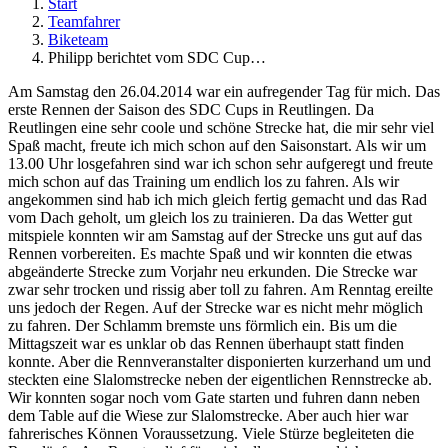
Start
Teamfahrer
Biketeam
Philipp berichtet vom SDC Cup…
Am Samstag den 26.04.2014 war ein aufregender Tag für mich. Das
erste Rennen der Saison des SDC Cups in Reutlingen. Da
Reutlingen eine sehr coole und schöne Strecke hat, die mir sehr viel
Spaß macht, freute ich mich schon auf den Saisonstart. Als wir um
13.00 Uhr losgefahren sind war ich schon sehr aufgeregt und freute
mich schon auf das Training um endlich los zu fahren. Als wir
angekommen sind hab ich mich gleich fertig gemacht und das Rad
vom Dach geholt, um gleich los zu trainieren. Da das Wetter gut
mitspiele konnten wir am Samstag auf der Strecke uns gut auf das
Rennen vorbereiten. Es machte Spaß und wir konnten die etwas
abgeänderte Strecke zum Vorjahr neu erkunden. Die Strecke war
zwar sehr trocken und rissig aber toll zu fahren. Am Renntag ereilte
uns jedoch der Regen. Auf der Strecke war es nicht mehr möglich
zu fahren. Der Schlamm bremste uns förmlich ein. Bis um die
Mittagszeit war es unklar ob das Rennen überhaupt statt finden
konnte. Aber die Rennveranstalter disponierten kurzerhand um und
steckten eine Slalomstrecke neben der eigentlichen Rennstrecke ab.
Wir konnten sogar noch vom Gate starten und fuhren dann neben
dem Table auf die Wiese zur Slalomstrecke. Aber auch hier war
fahrerisches Können Voraussetzung. Viele Stürze begleiteten die