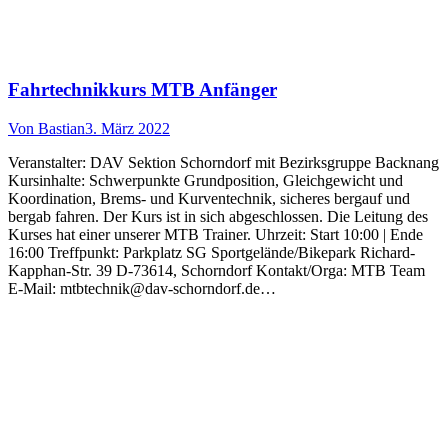
Fahrtechnikkurs MTB Anfänger
Von
Bastian
3. März 2022
Veranstalter: DAV Sektion Schorndorf mit Bezirksgruppe Backnang
Kursinhalte: Schwerpunkte Grundposition, Gleichgewicht und
Koordination, Brems- und Kurventechnik, sicheres bergauf und
bergab fahren. Der Kurs ist in sich abgeschlossen. Die Leitung des
Kurses hat einer unserer MTB Trainer. Uhrzeit: Start 10:00 | Ende
16:00 Treffpunkt: Parkplatz SG Sportgelände/Bikepark Richard-
Kapphan-Str. 39 D-73614, Schorndorf Kontakt/Orga: MTB Team
E-Mail: mtbtechnik@dav-schorndorf.de…