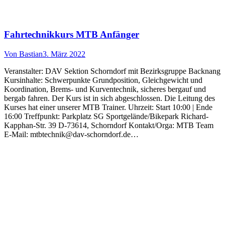
Fahrtechnikkurs MTB Anfänger
Von
Bastian
3. März 2022
Veranstalter: DAV Sektion Schorndorf mit Bezirksgruppe Backnang
Kursinhalte: Schwerpunkte Grundposition, Gleichgewicht und
Koordination, Brems- und Kurventechnik, sicheres bergauf und
bergab fahren. Der Kurs ist in sich abgeschlossen. Die Leitung des
Kurses hat einer unserer MTB Trainer. Uhrzeit: Start 10:00 | Ende
16:00 Treffpunkt: Parkplatz SG Sportgelände/Bikepark Richard-
Kapphan-Str. 39 D-73614, Schorndorf Kontakt/Orga: MTB Team
E-Mail: mtbtechnik@dav-schorndorf.de…