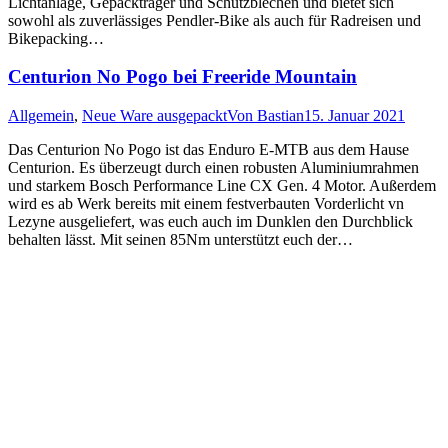
Lichtanlage, Gepäckträger und Schutzblechen und bietet sich
sowohl als zuverlässiges Pendler-Bike als auch für Radreisen und
Bikepacking…
Centurion No Pogo bei Freeride Mountain
Allgemein
,
Neue Ware ausgepackt
Von
Bastian
15. Januar 2021
Das Centurion No Pogo ist das Enduro E-MTB aus dem Hause
Centurion. Es überzeugt durch einen robusten Aluminiumrahmen
und starkem Bosch Performance Line CX Gen. 4 Motor. Außerdem
wird es ab Werk bereits mit einem festverbauten Vorderlicht vn
Lezyne ausgeliefert, was euch auch im Dunklen den Durchblick
behalten lässt. Mit seinen 85Nm unterstützt euch der…