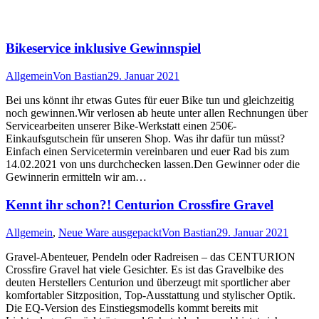
Bikeservice inklusive Gewinnspiel
Allgemein
Von
Bastian
29. Januar 2021
Bei uns könnt ihr etwas Gutes für euer Bike tun und gleichzeitig
noch gewinnen.Wir verlosen ab heute unter allen Rechnungen über
Servicearbeiten unserer Bike-Werkstatt einen 250€-
Einkaufsgutschein für unseren Shop. Was ihr dafür tun müsst?
Einfach einen Servicetermin vereinbaren und euer Rad bis zum
14.02.2021 von uns durchchecken lassen.Den Gewinner oder die
Gewinnerin ermitteln wir am…
Kennt ihr schon?! Centurion Crossfire Gravel
Allgemein
,
Neue Ware ausgepackt
Von
Bastian
29. Januar 2021
Gravel-Abenteuer, Pendeln oder Radreisen – das CENTURION
Crossfire Gravel hat viele Gesichter. Es ist das Gravelbike des
deuten Herstellers Centurion und überzeugt mit sportlicher aber
komfortabler Sitzposition, Top-Ausstattung und stylischer Optik.
Die EQ-Version des Einstiegsmodells kommt bereits mit