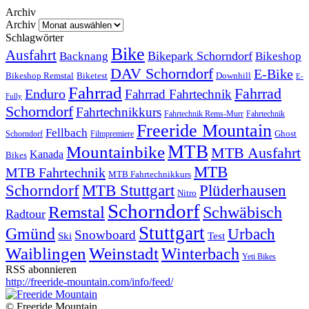
Archiv
Archiv
Schlagwörter
Bike
Ausfahrt
Bikepark Schorndorf
Backnang
Bikeshop
DAV Schorndorf
E-Bike
Bikeshop Remstal
Biketest
Downhill
E-
Fahrrad
Fahrrad
Enduro
Fahrrad Fahrtechnik
Fully
Schorndorf
Fahrtechnikkurs
Fahrtechnik Rems-Murr
Fahrtechnik
Freeride Mountain
Fellbach
Ghost
Schorndorf
Filmpremiere
MTB
Mountainbike
MTB Ausfahrt
Kanada
Bikes
MTB
MTB Fahrtechnik
MTB Fahrtechnikkurs
Schorndorf
MTB Stuttgart
Plüderhausen
Nitro
Schorndorf
Remstal
Schwäbisch
Radtour
Stuttgart
Gmünd
Urbach
Snowboard
Ski
Test
Waiblingen
Weinstadt
Winterbach
Yeti Bikes
RSS abonnieren
http://freeride-mountain.com/info/feed/
© Freeride Mountain