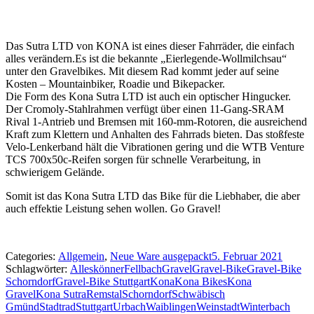
Das Sutra LTD von KONA ist eines dieser Fahrräder, die einfach
alles verändern.Es ist die bekannte „Eierlegende-Wollmilchsau“
unter den Gravelbikes. Mit diesem Rad kommt jeder auf seine
Kosten – Mountainbiker, Roadie und Bikepacker.
Die Form des Kona Sutra LTD ist auch ein optischer Hingucker.
Der Cromoly-Stahlrahmen verfügt über einen 11-Gang-SRAM
Rival 1-Antrieb und Bremsen mit 160-mm-Rotoren, die ausreichend
Kraft zum Klettern und Anhalten des Fahrrads bieten. Das stoßfeste
Velo-Lenkerband hält die Vibrationen gering und die WTB Venture
TCS 700x50c-Reifen sorgen für schnelle Verarbeitung, in
schwierigem Gelände.
Somit ist das Kona Sutra LTD das Bike für die Liebhaber, die aber
auch effektie Leistung sehen wollen. Go Gravel!
Categories:
Allgemein
,
Neue Ware ausgepackt
5. Februar 2021
Schlagwörter:
Alleskönner
Fellbach
Gravel
Gravel-Bike
Gravel-Bike
Schorndorf
Gravel-Bike Stuttgart
Kona
Kona Bikes
Kona
Gravel
Kona Sutra
Remstal
Schorndorf
Schwäbisch
Gmünd
Stadtrad
Stuttgart
Urbach
Waiblingen
Weinstadt
Winterbach