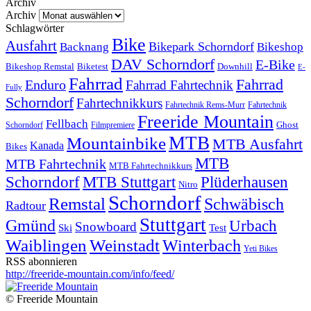
Archiv
Archiv
Schlagwörter
Bike
Ausfahrt
Bikepark Schorndorf
Backnang
Bikeshop
DAV Schorndorf
E-Bike
Bikeshop Remstal
Biketest
Downhill
E-
Fahrrad
Fahrrad
Enduro
Fahrrad Fahrtechnik
Fully
Schorndorf
Fahrtechnikkurs
Fahrtechnik Rems-Murr
Fahrtechnik
Freeride Mountain
Fellbach
Ghost
Schorndorf
Filmpremiere
MTB
Mountainbike
MTB Ausfahrt
Kanada
Bikes
MTB
MTB Fahrtechnik
MTB Fahrtechnikkurs
Schorndorf
MTB Stuttgart
Plüderhausen
Nitro
Schorndorf
Remstal
Schwäbisch
Radtour
Stuttgart
Gmünd
Urbach
Snowboard
Ski
Test
Waiblingen
Weinstadt
Winterbach
Yeti Bikes
RSS abonnieren
http://freeride-mountain.com/info/feed/
© Freeride Mountain