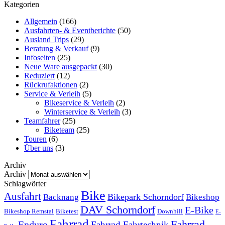
Kategorien
Allgemein
(166)
Ausfahrten- & Eventberichte
(50)
Ausland Trips
(29)
Beratung & Verkauf
(9)
Infoseiten
(25)
Neue Ware ausgepackt
(30)
Reduziert
(12)
Rückrufaktionen
(2)
Service & Verleih
(5)
Bikeservice & Verleih
(2)
Winterservice & Verleih
(3)
Teamfahrer
(25)
Biketeam
(25)
Touren
(6)
Über uns
(3)
Archiv
Archiv
Schlagwörter
Bike
Ausfahrt
Bikepark Schorndorf
Backnang
Bikeshop
DAV Schorndorf
E-Bike
Bikeshop Remstal
Biketest
Downhill
E-
Fahrrad
Fahrrad
Enduro
Fahrrad Fahrtechnik