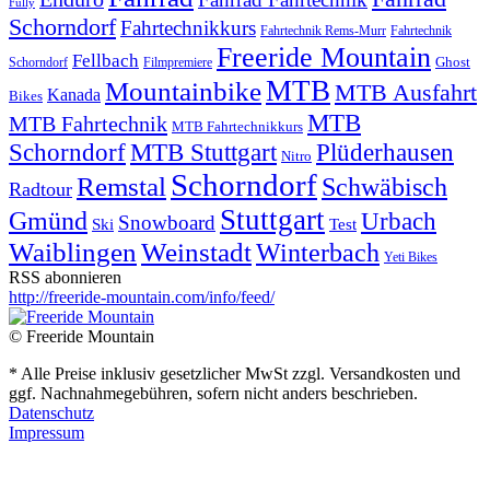
Fully
Schorndorf
Fahrtechnikkurs
Fahrtechnik Rems-Murr
Fahrtechnik
Freeride Mountain
Fellbach
Ghost
Schorndorf
Filmpremiere
MTB
Mountainbike
MTB Ausfahrt
Kanada
Bikes
MTB
MTB Fahrtechnik
MTB Fahrtechnikkurs
Schorndorf
MTB Stuttgart
Plüderhausen
Nitro
Schorndorf
Remstal
Schwäbisch
Radtour
Stuttgart
Gmünd
Urbach
Snowboard
Ski
Test
Waiblingen
Weinstadt
Winterbach
Yeti Bikes
RSS abonnieren
http://freeride-mountain.com/info/feed/
© Freeride Mountain
* Alle Preise inklusiv gesetzlicher MwSt zzgl. Versandkosten und
ggf. Nachnahmegebühren, sofern nicht anders beschrieben.
Datenschutz
Impressum