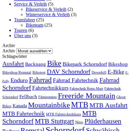
Service & Verleih
(5)
Bikeservice & Verleih
(2)
Winterservice & Verleih
(3)
Teamfahrer
(25)
Biketeam
(25)
Touren
(6)
Über uns
(3)
Archiv
Archiv
Schlagwörter
Bike
Ausfahrt
Bikepark Schorndorf
Backnang
Bikeshop
DAV Schorndorf
E-Bike
Bikeshop Remstal
Biketest
Downhill
E-
Fahrrad
Fahrrad
Enduro
Fahrrad Fahrtechnik
Fully
Schorndorf
Fahrtechnikkurs
Fahrtechnik Rems-Murr
Fahrtechnik
Freeride Mountain
Fellbach
Ghost
Schorndorf
Filmpremiere
MTB
Mountainbike
MTB Ausfahrt
Kanada
Bikes
MTB
MTB Fahrtechnik
MTB Fahrtechnikkurs
Schorndorf
MTB Stuttgart
Plüderhausen
Nitro
Schorndorf
Remstal
Schwäbisch