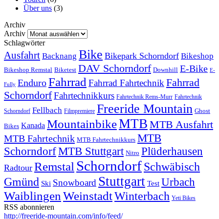
Über uns
(3)
Archiv
Archiv
Schlagwörter
Bike
Ausfahrt
Bikepark Schorndorf
Backnang
Bikeshop
DAV Schorndorf
E-Bike
Bikeshop Remstal
Biketest
Downhill
E-
Fahrrad
Fahrrad
Enduro
Fahrrad Fahrtechnik
Fully
Schorndorf
Fahrtechnikkurs
Fahrtechnik Rems-Murr
Fahrtechnik
Freeride Mountain
Fellbach
Ghost
Schorndorf
Filmpremiere
MTB
Mountainbike
MTB Ausfahrt
Kanada
Bikes
MTB
MTB Fahrtechnik
MTB Fahrtechnikkurs
Schorndorf
MTB Stuttgart
Plüderhausen
Nitro
Schorndorf
Remstal
Schwäbisch
Radtour
Stuttgart
Gmünd
Urbach
Snowboard
Ski
Test
Waiblingen
Weinstadt
Winterbach
Yeti Bikes
RSS abonnieren
http://freeride-mountain.com/info/feed/