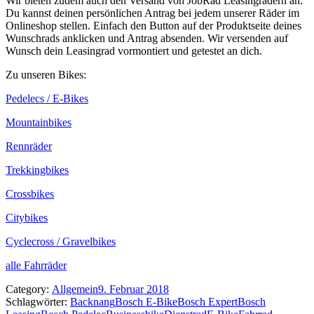
Wir bieten zudem auch den Versand von JobRad Leasingrädern an.
Du kannst deinen persönlichen Antrag bei jedem unserer Räder im
Onlineshop stellen. Einfach den Button auf der Produktseite deines
Wunschrads anklicken und Antrag absenden. Wir versenden auf
Wunsch dein Leasingrad vormontiert und getestet an dich.
Zu unseren Bikes:
Pedelecs / E-Bikes
Mountainbikes
Rennräder
Trekkingbikes
Crossbikes
Citybikes
Cyclecross / Gravelbikes
alle Fahrräder
Category:
Allgemein
9. Februar 2018
Schlagwörter:
Backnang
Bosch E-Bike
Bosch Expert
Bosch