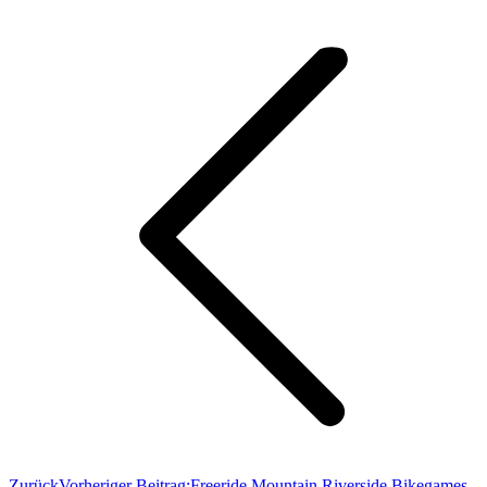
Zurück
Vorheriger Beitrag:
Freeride Mountain Riverside Bikegames