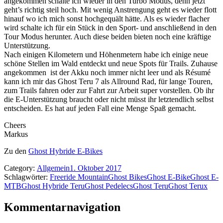
angekommen schalte ich wieder in den Turbo Modus, denn jetzt
geht’s richtig steil hoch. Mit wenig Anstrengung geht es wieder flott
hinauf wo ich mich sonst hochgequält hätte. Als es wieder flacher
wird schalte ich für ein Stück in den Sport- und anschließend in den
Tour Modus herunter. Auch diese beiden bieten noch eine kräftige
Unterstützung.
Nach einigen Kilometern und Höhenmetern habe ich einige neue
schöne Stellen im Wald entdeckt und neue Spots für Trails. Zuhause
angekommen ist der Akku noch immer nicht leer und als Résumé
kann ich mir das Ghost Teru 7 als Allround Rad, für lange Touren,
zum Trails fahren oder zur Fahrt zur Arbeit super vorstellen. Ob ihr
die E-Unterstützung braucht oder nicht müsst ihr letztendlich selbst
entscheiden. Es hat auf jeden Fall eine Menge Spaß gemacht.
Cheers
Markus
Zu den
Ghost Hybride E-Bikes
Category:
Allgemein
1. Oktober 2017
Schlagwörter:
Freeride Mountain
Ghost Bikes
Ghost E-Bike
Ghost E-
MTB
Ghost Hybride Teru
Ghost Pedelecs
Ghost Teru
Ghost Terux
Kommentarnavigation