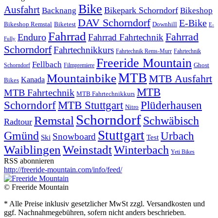
Bike
Ausfahrt
Bikepark Schorndorf
Backnang
Bikeshop
DAV Schorndorf
E-Bike
Bikeshop Remstal
Biketest
Downhill
E-
Fahrrad
Fahrrad
Enduro
Fahrrad Fahrtechnik
Fully
Schorndorf
Fahrtechnikkurs
Fahrtechnik Rems-Murr
Fahrtechnik
Freeride Mountain
Fellbach
Ghost
Schorndorf
Filmpremiere
MTB
Mountainbike
MTB Ausfahrt
Kanada
Bikes
MTB
MTB Fahrtechnik
MTB Fahrtechnikkurs
Schorndorf
MTB Stuttgart
Plüderhausen
Nitro
Schorndorf
Remstal
Schwäbisch
Radtour
Stuttgart
Gmünd
Urbach
Snowboard
Ski
Test
Waiblingen
Weinstadt
Winterbach
Yeti Bikes
RSS abonnieren
http://freeride-mountain.com/info/feed/
© Freeride Mountain
* Alle Preise inklusiv gesetzlicher MwSt zzgl. Versandkosten und
ggf. Nachnahmegebühren, sofern nicht anders beschrieben.