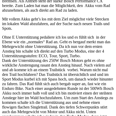
Bremsen. Als Antrieb steht der starke Bosch Performance CX
bereite. Zum Laden hat man die Möglichkeit, den Akku vom Rad
abzunehmen, als auch direkt am Rad zu laden.
Mit vollem Akku geht’s los mit dem Ziel möglichst viele Strecken
im lokalen Wald abzufahren, auf der Suche nach neuen Trails und
Spots.
Ohne E Unterstützung pedaliere ich los und es fühlt sich in der
Ebene wie ein „normales“ Rad an. Geht es bergauf merkt man das
Mehrgewicht ohne Unterstützung. Da ich nun vor dem ersten
Anstieg bin schalte ich direkt auf den Turbo Modus, eine der 4
Unterstützungsstufen: ECO, Tour, Sport, Turbo.
Dank der Unterstützung des 250W Bosch Motors geht es ohne
wirkliche Anstrengung rasant den Anstieg hinauf. Nach vielem auf
und ab komme ich an einem Trailstück vorbei. Warum nicht mal
den Trail hochfahren? Das Trailstück ist übersichtlich und und im
Sport Modus kurbel ich mit Spass hoch, um danach wieder hinunter
zu fahren. Das Rad fühlt sich auch bergab super an, fast wie ein
Enduro Bike. Nach einer ausgedehnten Runde ist der 500Wh Bosch
Akku noch immer halb voll und ich bin motiviert einen der steilsten
Anstiege hier im Wald hochzufahren. Um zum Start des Anstiegs zu
kommen schalte ich die Unterstützung aus und nehme einen
flowigen flachen Singletrail. Dank des tiefen Schwerpunkts stört
auch das Mehrgewicht von Motor und Akku nicht. Unten