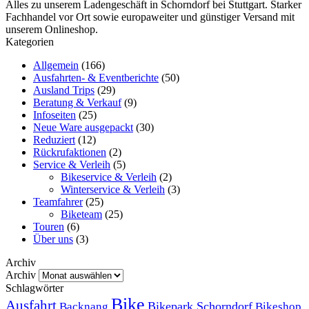
Alles zu unserem Ladengeschäft in Schorndorf bei Stuttgart. Starker
Fachhandel vor Ort sowie europaweiter und günstiger Versand mit
unserem Onlineshop.
Kategorien
Allgemein
(166)
Ausfahrten- & Eventberichte
(50)
Ausland Trips
(29)
Beratung & Verkauf
(9)
Infoseiten
(25)
Neue Ware ausgepackt
(30)
Reduziert
(12)
Rückrufaktionen
(2)
Service & Verleih
(5)
Bikeservice & Verleih
(2)
Winterservice & Verleih
(3)
Teamfahrer
(25)
Biketeam
(25)
Touren
(6)
Über uns
(3)
Archiv
Archiv
Schlagwörter
Bike
Ausfahrt
Bikepark Schorndorf
Backnang
Bikeshop