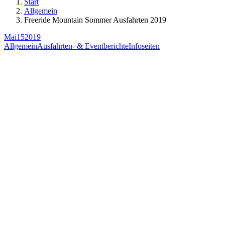
Start
Allgemein
Freeride Mountain Sommer Ausfahrten 2019
Mai
15
2019
Allgemein
Ausfahrten- & Eventberichte
Infoseiten