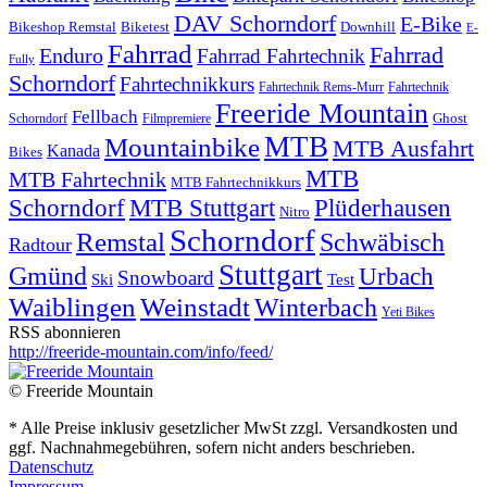
DAV Schorndorf
E-Bike
Bikeshop Remstal
Biketest
Downhill
E-
Fahrrad
Fahrrad
Enduro
Fahrrad Fahrtechnik
Fully
Schorndorf
Fahrtechnikkurs
Fahrtechnik Rems-Murr
Fahrtechnik
Freeride Mountain
Fellbach
Ghost
Schorndorf
Filmpremiere
MTB
Mountainbike
MTB Ausfahrt
Kanada
Bikes
MTB
MTB Fahrtechnik
MTB Fahrtechnikkurs
Schorndorf
MTB Stuttgart
Plüderhausen
Nitro
Schorndorf
Remstal
Schwäbisch
Radtour
Stuttgart
Gmünd
Urbach
Snowboard
Ski
Test
Waiblingen
Weinstadt
Winterbach
Yeti Bikes
RSS abonnieren
http://freeride-mountain.com/info/feed/
© Freeride Mountain
* Alle Preise inklusiv gesetzlicher MwSt zzgl. Versandkosten und
ggf. Nachnahmegebühren, sofern nicht anders beschrieben.
Datenschutz
Impressum