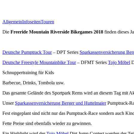
Allgemein
Infoseiten
Touren
Die
Freeride Mountain Riverside Bikegames 2018
finden dieses Ja
Deutsche Pumptrack Tour
– DPT Series
Sparkassenversicherung Ber
Deutsche Freestyle Mountainbike Tour
– DFMT Series
Tojo Möbel
D
Schnuppertraining für Kids
Barbecue, Drinks, Tombola usw.
Das gesamte Gelände des Sportpark Rems wird an diesem Tag mit Akti
Unser
Sparkassenversicherung Berger und Huttelmaier
Pumptrack-Race
Fest eingeplant sind nicht nur das Pumptrack-Race sondern auch Kin
Fette Preise sind ebenfalls wieder zu gewinnen.
Ein Highlight wird der
Tojo Möbel
Dirt Jump Contest werden der Tei