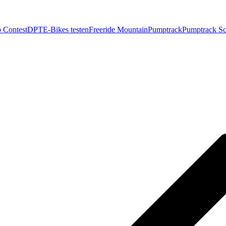
 Contest
DPT
E-Bikes testen
Freeride Mountain
Pumptrack
Pumptrack Sc