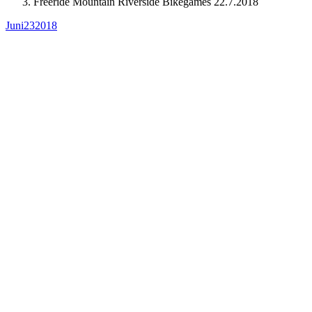
Freeride Mountain Riverside Bikegames 22.7.2018
Juni
23
2018