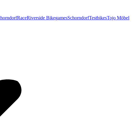
horndorf
Race
Riverside Bikegames
Schorndorf
Testbikes
Tojo Möbel