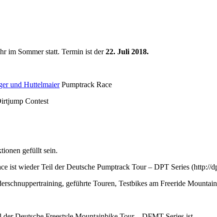
hr im Sommer statt. Termin ist der
22. Juli 2018.
ger und Huttelmaier
Pumptrack Race
irtjump Contest
onen gefüllt sein.
 ist wieder Teil der Deutsche Pumptrack Tour – DPT Series (http://dp
derschnuppertraining, geführte Touren, Testbikes am Freeride Mountain
l der Deutsche Freestyle Mountainbike Tour – DFMT Series ist.