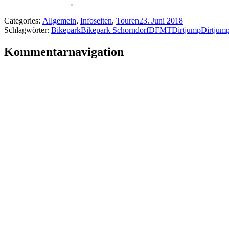
Categories:
Allgemein
,
Infoseiten
,
Touren
23. Juni 2018
Schlagwörter:
Bikepark
Bikepark Schorndorf
DFMT
Dirtjump
Dirtjump
Kommentarnavigation