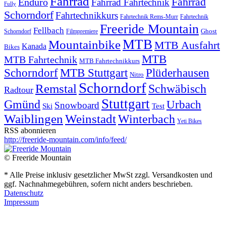
Fahrrad
Fahrrad
Enduro
Fahrrad Fahrtechnik
Fully
Schorndorf
Fahrtechnikkurs
Fahrtechnik Rems-Murr
Fahrtechnik
Freeride Mountain
Fellbach
Ghost
Schorndorf
Filmpremiere
MTB
Mountainbike
MTB Ausfahrt
Kanada
Bikes
MTB
MTB Fahrtechnik
MTB Fahrtechnikkurs
Schorndorf
MTB Stuttgart
Plüderhausen
Nitro
Schorndorf
Remstal
Schwäbisch
Radtour
Stuttgart
Gmünd
Urbach
Snowboard
Ski
Test
Waiblingen
Weinstadt
Winterbach
Yeti Bikes
RSS abonnieren
http://freeride-mountain.com/info/feed/
© Freeride Mountain
* Alle Preise inklusiv gesetzlicher MwSt zzgl. Versandkosten und
ggf. Nachnahmegebühren, sofern nicht anders beschrieben.
Datenschutz
Impressum