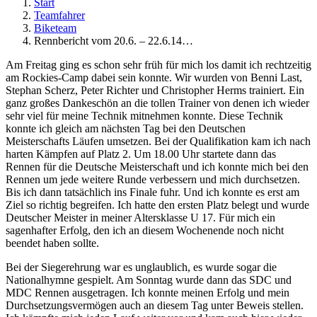
Start
Teamfahrer
Biketeam
Rennbericht vom 20.6. – 22.6.14…
Am Freitag ging es schon sehr früh für mich los damit ich rechtzeitig
am Rockies-Camp dabei sein konnte. Wir wurden von Benni Last,
Stephan Scherz, Peter Richter und Christopher Herms trainiert. Ein
ganz großes Dankeschön an die tollen Trainer von denen ich wieder
sehr viel für meine Technik mitnehmen konnte. Diese Technik
konnte ich gleich am nächsten Tag bei den Deutschen
Meisterschafts Läufen umsetzen. Bei der Qualifikation kam ich nach
harten Kämpfen auf Platz 2. Um 18.00 Uhr startete dann das
Rennen für die Deutsche Meisterschaft und ich konnte mich bei den
Rennen um jede weitere Runde verbessern und mich durchsetzen.
Bis ich dann tatsächlich ins Finale fuhr. Und ich konnte es erst am
Ziel so richtig begreifen. Ich hatte den ersten Platz belegt und wurde
Deutscher Meister in meiner Altersklasse U 17. Für mich ein
sagenhafter Erfolg, den ich an diesem Wochenende noch nicht
beendet haben sollte.
Bei der Siegerehrung war es unglaublich, es wurde sogar die
Nationalhymne gespielt. Am Sonntag wurde dann das SDC und
MDC Rennen ausgetragen. Ich konnte meinen Erfolg und mein
Durchsetzungsvermögen auch an diesem Tag unter Beweis stellen.