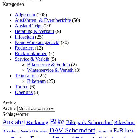
Kategorien
Allgemein
(166)
Ausfahrten- & Eventberichte
(50)
Ausland Trips
(29)
Beratung & Verkauf
(9)
Infoseiten
(25)
Neue Ware ausgepackt
(30)
Reduziert
(12)
Rückrufaktionen
(2)
Service & Verleih
(5)
Bikeservice & Verleih
(2)
Winterservice & Verleih
(3)
Teamfahrer
(25)
Biketeam
(25)
Touren
(6)
Über uns
(3)
Archiv
Archiv
Schlagwörter
Bike
Ausfahrt
Bikepark Schorndorf
Backnang
Bikeshop
DAV Schorndorf
E-Bike
Bikeshop Remstal
Biketest
Downhill
E-