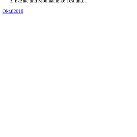
E-Bike und Mountainbike Test und…
Okt.
8
2018