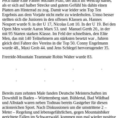
Pech hatte Elite Fahrer Michael Pfaff, der auch im Weltcup startet,
als er sich auf halber Strecke und gutem Gefühl bis dahin einen
Platten am Hinterrad zu zog. Damit war leider sein Top Ten
Ergebnis aus dem Vorjahr nicht mehr zu wiederholen. Umso besser
stellten sich die Junioren in den offenen Klassen an. Hannes
Neupert wurde 9. in der U 17, Nicolas Lott 10. In der U 19. Bei den
Open Men wurde Aaron Marx 53. und Manuel Gerth 20., in der
mit 95 Starten starken Klasse. Im Feld der schnellsten, den Elite
Men, das mit 140 Teilnehmern am stärksten besetzt war , fuhren
gleich drei Fahrer des Vereins in die Top 50. Conny Engelmann
wurde 48., Maxi Grob 44. und Jens Schlegel hervorragender 35.
Freeride-Mountain Teammate Robin Walter wurde 83.
Bereits zum zehnten Male fanden Deutsche Meisterschaften im
Downhill in Baden – Württemberg statt. Bühlertal, Bad Wildbad
und Albstadt waren neben Todtnau bereits Gastgeber für diesen
actionreichen Sport. Nach Diskussionen um die umstrittene 2 –
Meter – Regelung und lebensgefährlichen, gegen Mountainbiker
gerichtete Fallen im Schwarzwald, kommen nun mal wieder positive