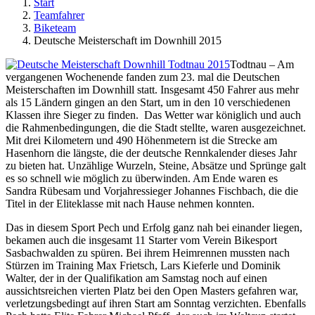
Start
Teamfahrer
Biketeam
Deutsche Meisterschaft im Downhill 2015
Todtnau – Am
vergangenen Wochenende fanden zum 23. mal die Deutschen
Meisterschaften im Downhill statt. Insgesamt 450 Fahrer aus mehr
als 15 Ländern gingen an den Start, um in den 10 verschiedenen
Klassen ihre Sieger zu finden. Das Wetter war königlich und auch
die Rahmenbedingungen, die die Stadt stellte, waren ausgezeichnet.
Mit drei Kilometern und 490 Höhenmetern ist die Strecke am
Hasenhorn die längste, die der deutsche Rennkalender dieses Jahr
zu bieten hat. Unzählige Wurzeln, Steine, Absätze und Sprünge galt
es so schnell wie möglich zu überwinden. Am Ende waren es
Sandra Rübesam und Vorjahressieger Johannes Fischbach, die die
Titel in der Eliteklasse mit nach Hause nehmen konnten.
Das in diesem Sport Pech und Erfolg ganz nah bei einander liegen,
bekamen auch die insgesamt 11 Starter vom Verein Bikesport
Sasbachwalden zu spüren. Bei ihrem Heimrennen mussten nach
Stürzen im Training Max Frietsch, Lars Kieferle und Dominik
Walter, der in der Qualifikation am Samstag noch auf einen
aussichtsreichen vierten Platz bei den Open Masters gefahren war,
verletzungsbedingt auf ihren Start am Sonntag verzichten. Ebenfalls