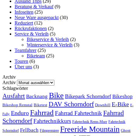
Ausland Trips
(29)
Beratung & Verkauf
(9)
Infoseiten
(25)
Neue Ware ausgepackt
(30)
Reduziert
(12)
Rückrufaktionen
(2)
Service & Verleih
(5)
Bikeservice & Verleih
(2)
Winterservice & Verleih
(3)
Teamfahrer
(25)
Biketeam
(25)
Touren
(6)
Über uns
(3)
Archiv
Archiv
Schlagwörter
Bike
Ausfahrt
Bikepark Schorndorf
Backnang
Bikeshop
DAV Schorndorf
E-Bike
Bikeshop Remstal
Biketest
Downhill
E-
Fahrrad
Fahrrad
Enduro
Fahrrad Fahrtechnik
Fully
Schorndorf
Fahrtechnikkurs
Fahrtechnik Rems-Murr
Fahrtechnik
Freeride Mountain
Fellbach
Ghost
Schorndorf
Filmpremiere