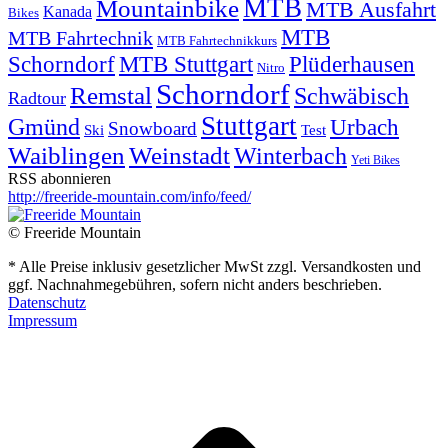
MTB
Mountainbike
MTB Ausfahrt
Kanada
Bikes
MTB
MTB Fahrtechnik
MTB Fahrtechnikkurs
Schorndorf
MTB Stuttgart
Plüderhausen
Nitro
Schorndorf
Remstal
Schwäbisch
Radtour
Stuttgart
Gmünd
Urbach
Snowboard
Ski
Test
Waiblingen
Weinstadt
Winterbach
Yeti Bikes
RSS abonnieren
http://freeride-mountain.com/info/feed/
© Freeride Mountain
* Alle Preise inklusiv gesetzlicher MwSt zzgl. Versandkosten und
ggf. Nachnahmegebühren, sofern nicht anders beschrieben.
Datenschutz
Impressum