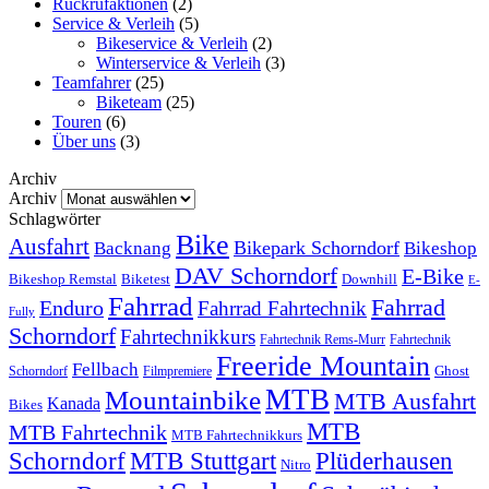
Rückrufaktionen
(2)
Service & Verleih
(5)
Bikeservice & Verleih
(2)
Winterservice & Verleih
(3)
Teamfahrer
(25)
Biketeam
(25)
Touren
(6)
Über uns
(3)
Archiv
Archiv
Schlagwörter
Bike
Ausfahrt
Bikepark Schorndorf
Backnang
Bikeshop
DAV Schorndorf
E-Bike
Bikeshop Remstal
Biketest
Downhill
E-
Fahrrad
Fahrrad
Enduro
Fahrrad Fahrtechnik
Fully
Schorndorf
Fahrtechnikkurs
Fahrtechnik Rems-Murr
Fahrtechnik
Freeride Mountain
Fellbach
Ghost
Schorndorf
Filmpremiere
MTB
Mountainbike
MTB Ausfahrt
Kanada
Bikes
MTB
MTB Fahrtechnik
MTB Fahrtechnikkurs
Schorndorf
MTB Stuttgart
Plüderhausen
Nitro