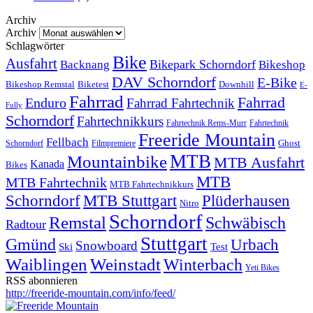
Archiv
Archiv
Schlagwörter
Bike
Ausfahrt
Bikepark Schorndorf
Backnang
Bikeshop
DAV Schorndorf
E-Bike
Bikeshop Remstal
Biketest
Downhill
E-
Fahrrad
Fahrrad
Enduro
Fahrrad Fahrtechnik
Fully
Schorndorf
Fahrtechnikkurs
Fahrtechnik Rems-Murr
Fahrtechnik
Freeride Mountain
Fellbach
Ghost
Schorndorf
Filmpremiere
MTB
Mountainbike
MTB Ausfahrt
Kanada
Bikes
MTB
MTB Fahrtechnik
MTB Fahrtechnikkurs
Schorndorf
MTB Stuttgart
Plüderhausen
Nitro
Schorndorf
Remstal
Schwäbisch
Radtour
Stuttgart
Gmünd
Urbach
Snowboard
Ski
Test
Waiblingen
Weinstadt
Winterbach
Yeti Bikes
RSS abonnieren
http://freeride-mountain.com/info/feed/