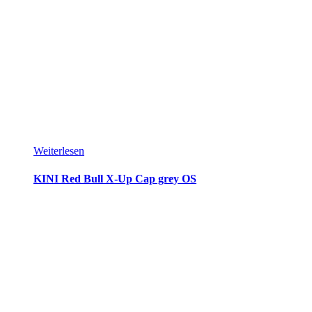
Weiterlesen
KINI Red Bull X-Up Cap grey OS