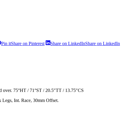
Pin it
Share on Pinterest
Share on LinkedIn
Share on LinkedIn
 over. 75°HT / 71°ST / 20.5″TT / 13.75″CS
 Legs, Int. Race, 30mm Offset.