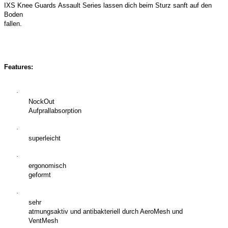
IXS Knee Guards Assault Series lassen dich beim Sturz sanft auf den
Boden
fallen.
Features:
·
NockOut
Aufprallabsorption
·
superleicht
·
ergonomisch
geformt
·
sehr
atmungsaktiv und antibakteriell durch AeroMesh und
VentMesh