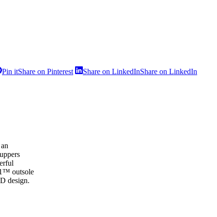
Pin it
Share on Pinterest
Share on LinkedIn
Share on LinkedIn
 an
 uppers
erful
S1™ outsole
PD design.