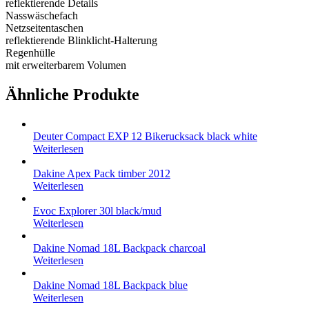
reflektierende Details
Nasswäschefach
Netzseitentaschen
reflektierende Blinklicht-Halterung
Regenhülle
mit erweiterbarem Volumen
Ähnliche Produkte
Deuter Compact EXP 12 Bikerucksack black white
Weiterlesen
Dakine Apex Pack timber 2012
Weiterlesen
Evoc Explorer 30l black/mud
Weiterlesen
Dakine Nomad 18L Backpack charcoal
Weiterlesen
Dakine Nomad 18L Backpack blue
Weiterlesen