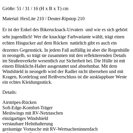
Größe: 51 / 31 / 16 (H x B x T) cm
Material: HexLite 210 / Deuter-Ripstop 210
Er ist der Enkel des Bikerucksack-Urvaters  und wie es sich gehört
sehr jugendlich! Wer die knackige Farbvariante wählt, trägt einen
echten Hingucker auf dem Rücken  natürlich gibt es auch ein
dezentes Gegenstück. In jedem Fall auffällig ist aber die Regenhülle
in neongelb, so trägt sie zusammen mit den reflektierenden Details
im Straßenverkehr wesentlich zur Sicherheit bei. Die Hülle ist mit
einem Blinklicht-Halter ausgestattet und abnehmbar. Mit dem
Windshield in neongelb wird der Radler nicht übersehen und mit
Kragen, Kordelzug und Reißverschluss ist die ausklappbare Weste
ein echtes Kleidungsstück.
Details:
Airstripes-Rücken
Soft-Edge-Komfort-Träger
Meshwings mit RV-Netztaschen
einzigartiges Windshield
verstaubare Helmhalterung
geräumige Vortasche mit RV-Wertsacheninnenfach