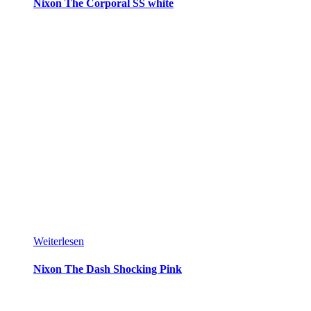
Nixon The Corporal SS white
Weiterlesen
Nixon The Dash Shocking Pink